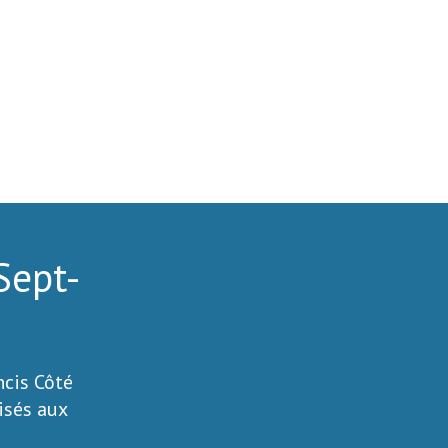
Sept-
ncis Côté
isés aux