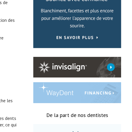
s de
tion des
re
che les
De la part de nos dentistes
es dents
r, ce qui