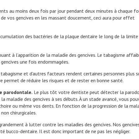
ents au moins deux fois par jour pendant deux minutes à chaque foi
in de vos gencives en les massant doucement, ceci aura pour effet
accumulation des bactéries de la plaque dentaire le long de la limite
uant à l’apparition de la maladie des gencives. Le tabagisme affaibl
vos gencives une fois endommagées.
e tabagisme et d'autres facteurs rendent certaines personnes plus s
re permet de réduire les risques et de rester en bonne santé.
ie parodontale.
Le plus tôt votre dentiste peut détecter la parodon
ter la maladie des gencives à ses débuts. À un stade avancé, vous po
hoire ou même vos dents. En fonction de la progression de la mala
 non chirurgicales.
 grandement à lutter contre les maladies des gencives. Nos gencive
é bucco-dentaire. Il est donc important de ne pas les négliger.